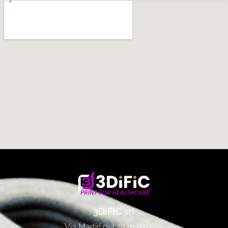
3DIFIC srl
Via Martiri del 28 marzo, 35