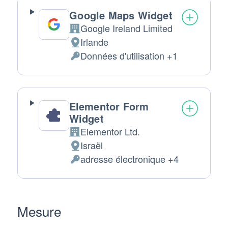
Google Maps Widget
Google Ireland Limited
Entreprise:
Irlande
Lieu
Données d'utilisation +1
de
Données
traitement
personnelles
:
traitées
:
Elementor Form
Widget
Elementor Ltd.
Entreprise:
Israël
Lieu
adresse électronique +4
de
Données
traitement
personnelles
:
traitées
:
Mesure