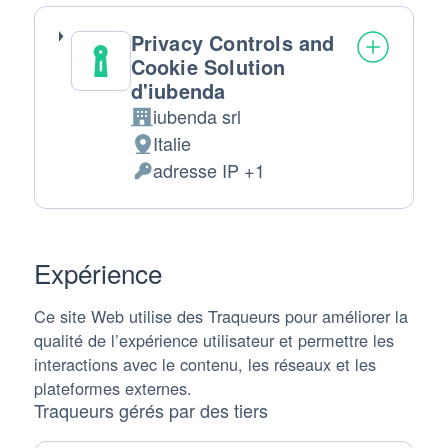
Privacy Controls and
Cookie Solution
d'iubenda
iubenda srl
Entreprise:
Italie
Lieu
adresse IP +1
de
Données
traitement
personnelles
:
traitées
:
Expérience
Ce site Web utilise des Traqueurs pour améliorer la
qualité de l’expérience utilisateur et permettre les
interactions avec le contenu, les réseaux et les
plateformes externes.
Traqueurs gérés par des tiers