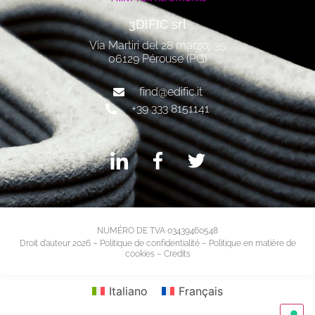
3DIFIC srl
Via Martiri del 28 marzo, 35
06129 Pérouse (PG)
find@edific.it
+39 333 8151141
NUMÉRO DE TVA 03439460548
Droit d’auteur 2026 –
Politique de confidentialité
–
Politique en matière de
cookies
–
Credits
Italiano
Français