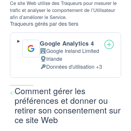
Ce site Web utilise des Traqueurs pour mesurer le
trafic et analyser le comportement de l’Utilisateur
afin d’améliorer le Service.
Traqueurs gérés par des tiers
Google Analytics 4
Google Ireland Limited
Entreprise:
Irlande
Lieu
Données d'utilisation +3
de
Données
traitement
personnelles
:
traitées
Comment gérer les
:
préférences et donner ou
retirer son consentement sur
ce site Web