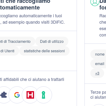
ti che raccogliamo
Da
tomaticamente
fo
cogliamo automaticamente i tuoi
Rac
i, ad esempio quando visiti 3DiFiC.
che
es
com
ti di Tracciamento
Dati di utilizzo
di Utenti
statistiche delle sessioni
nome
email
+3
i affidabili che ci aiutano a trattarli
Terze par
ci aiutan