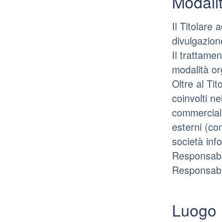
Modalit
Il Titolare
divulgazion
Il trattame
modalità org
Oltre al Tit
coinvolti n
commerciale
esterni (com
società inf
Responsabil
Responsabil
Luogo