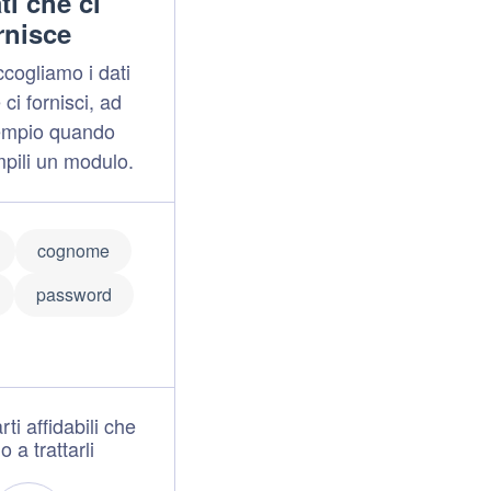
ti che ci
rnisce
cogliamo i dati
 ci fornisci, ad
empio quando
pili un modulo.
cognome
password
ti affidabili che
o a trattarli