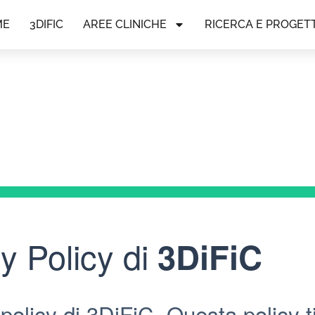
ME
3DIFIC
AREE CLINICHE
RICERCA E PROGETT
y Policy di
3DiFiC
policy di 3DiFiC. Questa policy ti