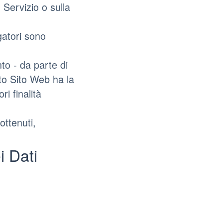
 Servizio o sulla
gatori sono
nto - da parte di
sto Sito Web ha la
ri finalità
ottenuti,
i Dati