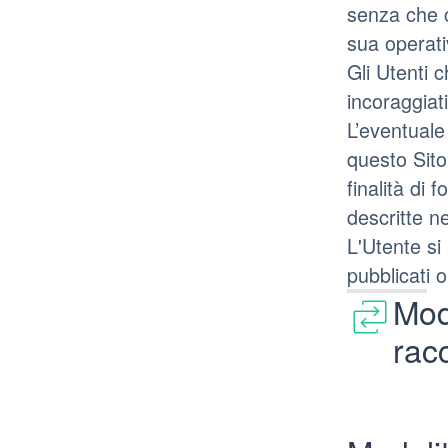
senza che c
sua operati
Gli Utenti 
incoraggiati
L’eventuale 
questo Sito 
finalità di f
descritte n
L'Utente si 
pubblicati 
Mod
racc