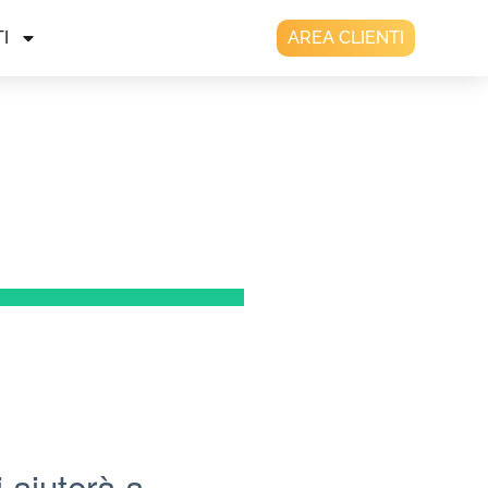
I
AREA CLIENTI
 aiuterà a