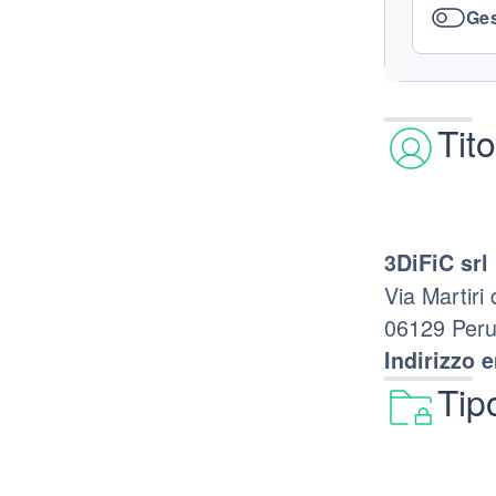
Ges
Tit
3DiFiC srl
Via Martiri
06129 Peru
Indirizzo e
Tip