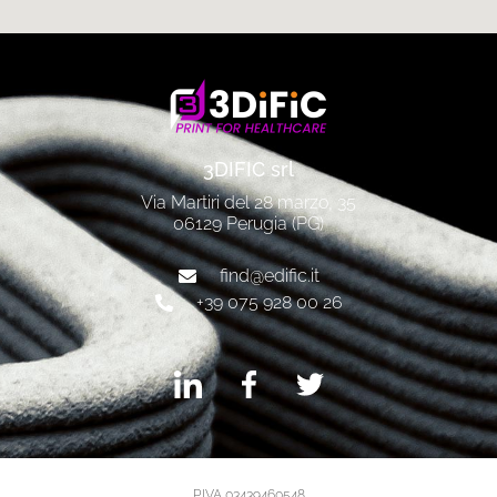
3DIFIC srl
Via Martiri del 28 marzo, 35
06129 Perugia (PG)
find@edific.it
+39 075 928 00 26
P.IVA 03439460548